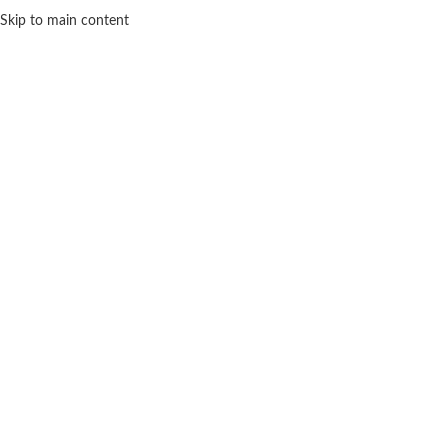
Skip to main content
918 83 57 82
MENU