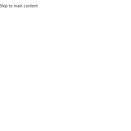
Skip to main content
918 83 57 82
MENU