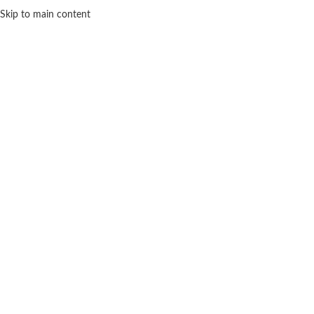
Skip to main content
918 83 57 82
MENU